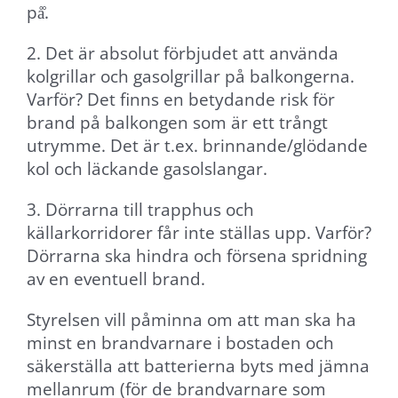
på̊.
Marknadsföring
2. Det är absolut förbjudet att använda
Genom att dela
kolgrillar och gasolgrillar på balkongerna.
med dig av dina
Varför? Det finns en betydande risk för
intressen och ditt
brand på balkongen som är ett trångt
beteende när du
utrymme. Det är t.ex. brinnande/glödande
surfar ökar du
kol och läckande gasolslangar.
chansen att få se
personligt
3. Dörrarna till trapphus och
anpassat innehåll
källarkorridorer får inte ställas upp. Varför?
och erbjudanden.
Dörrarna ska hindra och försena spridning
av en eventuell brand.
Styrelsen vill påminna om att man ska ha
minst en brandvarnare i bostaden och
säkerställa att batterierna byts med jämna
mellanrum (för de brandvarnare som