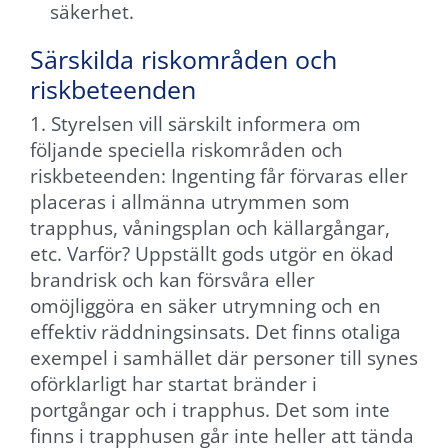
används.
säkerhet.
Särskilda riskområden och
Upplevelse
riskbeteenden
För att vår
1. Styrelsen vill särskilt informera om
webbplats
följande speciella riskområden och
ska prestera
riskbeteenden: Ingenting får förvaras eller
så bra som
placeras i allmänna utrymmen som
möjligt under
trapphus, våningsplan och källargångar,
ditt besök.
etc. Varför? Uppställt gods utgör en ökad
Om du nekar
brandrisk och kan försvåra eller
dessa
omöjliggöra en säker utrymning och en
cookies
effektiv räddningsinsats. Det finns otaliga
kommer viss
exempel i samhället där personer till synes
funktionalitet
oförklarligt har startat bränder i
att försvinna
portgångar och i trapphus. Det som inte
från webben.
finns i trapphusen går inte heller att tända