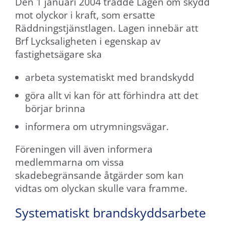
Den 1 januari 2004 trädde Lagen om skydd
mot olyckor i kraft, som ersatte
Räddningstjänstlagen. Lagen innebär att
Brf Lycksaligheten i egenskap av
fastighetsägare ska
arbeta systematiskt med brandskydd
göra allt vi kan för att förhindra att det
börjar brinna
informera om utrymningsvägar.
Föreningen vill även informera
Nödvändiga
medlemmarna om vissa
Dessa
skadebegränsande åtgärder som kan
cookies går
vidtas om olyckan skulle vara framme.
inte att välja
bort. De
Systematiskt brandskyddsarbete
behövs för