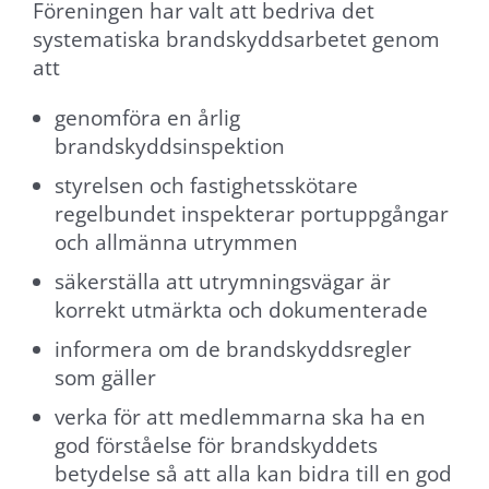
Föreningen har valt att bedriva det
att
systematiska brandskyddsarbetet genom
webbplatsen
att
över huvud
taget ska
genomföra en årlig
fungera.
brandskyddsinspektion
styrelsen och fastighetsskötare
Statistik
regelbundet inspekterar portuppgångar
För att vi ska
och allmänna utrymmen
kunna
säkerställa att utrymningsvägar är
förbättra
korrekt utmärkta och dokumenterade
webbplatsens
funktionalitet
informera om de brandskyddsregler
och
som gäller
uppbyggnad,
verka för att medlemmarna ska ha en
baserat på
god förståelse för brandskyddets
hur den
betydelse så att alla kan bidra till en god