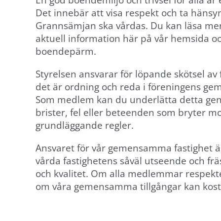
En god boendemiljö och trivsel för alla ä
Det innebär att visa respekt och ta hänsyn 
Grannsämjan ska vårdas. Du kan läsa mer
aktuell information här på vår hemsida o
boendepärm.
Styrelsen ansvarar för löpande skötsel av f
det är ordning och reda i föreningens
Som medlem kan du underlätta detta ge
brister, fel eller beteenden som bryter m
grundläggande regler.
Ansvaret för vår gemensamma fastighet är 
Nödvändiga
vårda fastighetens såväl utseende och fr
Dessa
och kvalitet. Om alla medlemmar respek
cookies går
om våra gemensamma tillgångar kan kost
inte att välja
bort. De
behövs för