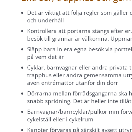
används.
Det är viktigt att följa regler som gäl
och underhåll
Upplevelse
För att vår
Kontrollera att portarna stängs efter er
webbplats
besök till grannar är välkomna. Uppman
ska prestera
Släpp bara in era egna besök via portt
så bra som
på vem det är
möjligt under
Cyklar, barnvagnar eller andra privata til
ditt besök.
trapphus eller andra gemensamma utry
Om du nekar
även entrémattor utanför din dörr
dessa
cookies
Dörrarna mellan förrådsgångarna ska hå
kommer viss
snabb spridning. Det är heller inte tillå
funktionalitet
Barnvagnar/barncyklar/pulkor mm förvar
att försvinna
cykelställ eller i cykelrum
från webben.
Kanoter förvaras på särskilt avsett utry