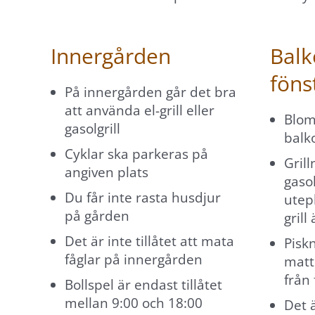
Marknadsföring
Genom att dela
Innergården
Balk
med dig av dina
föns
intressen och ditt
På innergården går det bra
beteende när du
att använda el-grill eller
Blom
surfar ökar du
gasolgrill
balk
chansen att få se
Cyklar ska parkeras på
personligt
Grill
angiven plats
anpassat innehåll
gasol
och erbjudanden.
Du får inte rasta husdjur
utepl
på gården
grill
Det är inte tillåtet att mata
Piskn
fåglar på innergården
matt
från 
Bollspel är endast tillåtet
mellan 9:00 och 18:00
Det ä