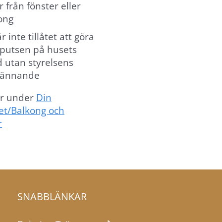
r från fönster eller
ong
r inte tillåtet att göra
i putsen på husets
d utan styrelsens
kännande
r under
Din
et/Balkong och
r
SNABBLÄNKAR