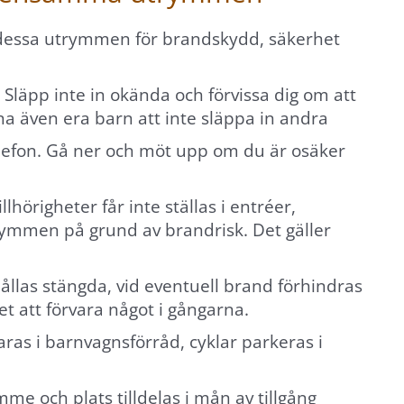
ler dessa utrymmen för brandskydd, säkerhet
. Släpp inte in okända och förvissa dig om att
a även era barn att inte släppa in andra
elefon. Gå ner och möt upp om du är osäker
lhörigheter får inte ställas i entréer,
mmen på grund av brandrisk. Det gäller
llas stängda, vid eventuell brand förhindras
tet att förvara något i gångarna.
as i barnvagnsförråd, cyklar parkeras i
mme och plats tilldelas i mån av tillgång