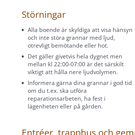
att
webbplatsen
Störningar
över huvud
taget ska
Alla boende är skyldiga att visa hänsyn
fungera.
och inte störa grannar med ljud,
otrevligt bemötande eller hot.
Det gäller givetvis hela dygnet men
Statistik
mellan kl 22:00-07:00 är det särskilt
För att vi ska
viktigt att hålla nere ljudvolymen.
kunna
förbättra
Informera gärna dina grannar i god tid
webbplatsens
om du t.ex. ska utföra
funktionalitet
reparationsarbeten, ha fest i
och
lägenheten eller på gården.
uppbyggnad,
baserat på
hur den
Entréer, trapphus och g