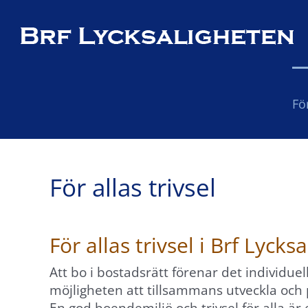
Fortsätt
till
×
innehållet
Fö
För allas trivsel
För allas trivsel i Brf Lycks
Att bo i bostadsrätt förenar det individue
möjligheten att tillsammans utveckla och 