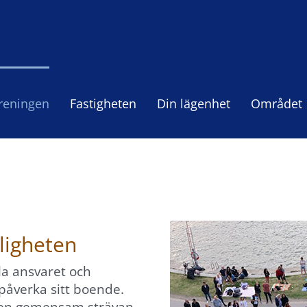
reningen
Fastigheten
Din lägenhet
Området
aligheten
lla ansvaret och
påverka sitt boende.