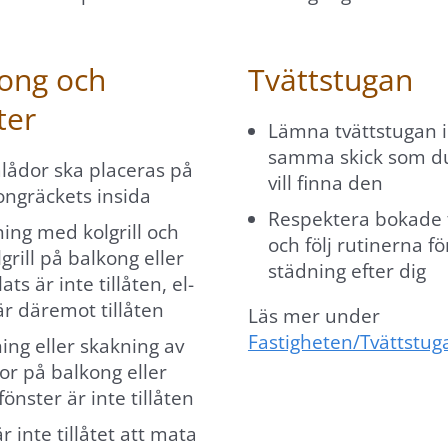
ong och
Tvättstugan
ter
Lämna tvättstugan i
samma skick som du
lådor ska placeras på
vill finna den
ongräckets insida
Respektera bokade 
ning med kolgrill och
och följ rutinerna fö
grill på balkong eller
städning efter dig
ats är inte tillåten, el-
 är däremot tillåten
Läs mer under
Fastigheten/Tvättstug
ing eller skakning av
or på balkong eller
fönster är inte tillåten
r inte tillåtet att mata