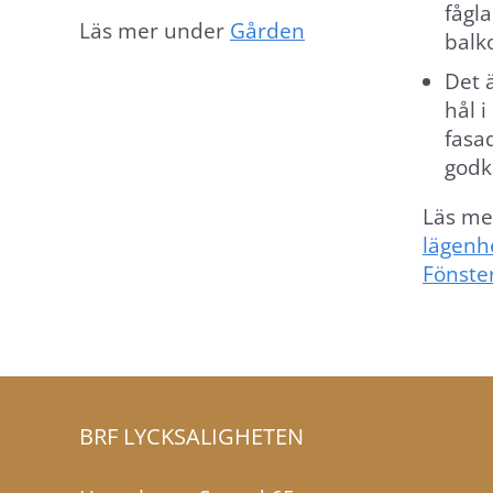
fågla
Läs mer under
Gården
balk
Det ä
hål 
fasa
god
Läs me
lägenh
Fönste
BRF LYCKSALIGHETEN