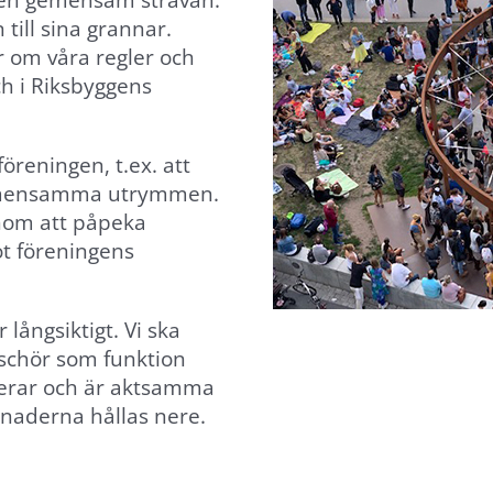
r en gemensam strävan.
till sina grannar.
 om våra regler och
ch i Riksbyggens
öreningen, t.ex. att
 gemensamma utrymmen.
nom att påpeka
ot föreningens
långsiktigt. Vi ska
äschör som funktion
terar och är aktsamma
naderna hållas nere.