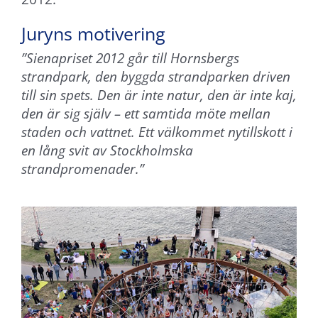
Juryns motivering
”Sienapriset 2012 går till Hornsbergs
strandpark, den byggda strandparken driven
till sin spets. Den är inte natur, den är inte kaj,
den är sig själv – ett samtida möte mellan
staden och vattnet. Ett välkommet nytillskott i
en lång svit av Stockholmska
strandpromenader.”
Nödvändiga
Dessa
cookies går
inte att välja
bort. De
behövs för