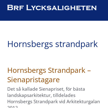
Fortsätt
till
×
innehållet
Hornsbergs strandpark
Hornsbergs Strandpark –
Sienapristagare
Det så kallade Sienapriset, för bästa
landskapsarkitektur, tilldelades
Hornsbergs Strandpark vid Arkitekturgalan
2012.