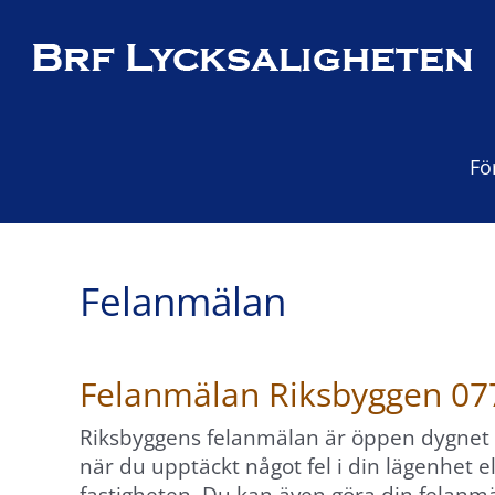
Fortsätt
till
×
innehållet
Fö
Felanmälan
Felanmälan Riksbyggen 07
Riksbyggens felanmälan är öppen dygnet r
när du upptäckt något fel i din lägenhet elle