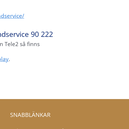
dservice/
ndservice 90 222
n Tele2 så finns
play
.
SNABBLÄNKAR