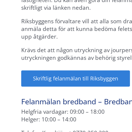
fastigheten. Du kan även göra din felanmä
skriftligt via länken nedan.
Riksbyggens förvaltare vill att alla som dra
anmäla detta för att kunna bedöma felets
upp åtgärder.
Krävs det att någon utryckning av jourpe
utryckningen godkännas av behörig styre
Skriftlig felanmälan till Riksbyggen
Nödvändiga
Dessa
Felanmälan bredband – Bredba
cookies går
Helgfria vardagar: 09:00 – 18:00
inte att välja
Helger: 10:00 – 14:00
bort. De
behövs för