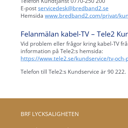
Telefon Kundtjänst 0770-250 200
att
E-post
servicedesk@bredband2.se
webbplatsen
Hemsida
www.bredband2.com/privat/kun
över huvud
taget ska
Felanmälan kabel-TV – Tele2 Ku
fungera.
Vid problem eller frågor kring kabel-TV frå
information på Tele2:s hemsida:
Statistik
https://www.tele2.se/kundservice/tv-och-
För att vi ska
kunna
Telefon till Tele2:s Kundservice är 90 222.
förbättra
webbplatsens
funktionalitet
och
uppbyggnad,
baserat på
BRF LYCKSALIGHETEN
hur den