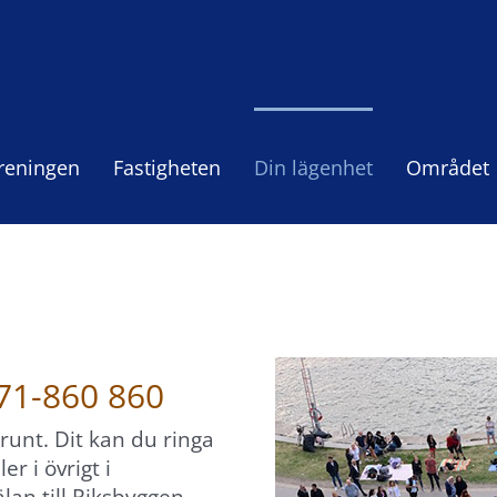
reningen
Fastigheten
Din lägenhet
Området
71-860 860
unt. Dit kan du ringa
r i övrigt i