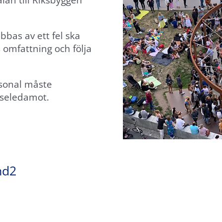
lan till Riksbyggen
bbas av ett fel ska
 omfattning och följa
rsonal måste
lseledamot.
nd2