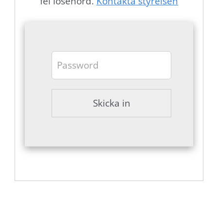
fel lösenord.
Kontakta styrelsen
Nödvändiga
Dessa
cookies går
inte att välja
bort. De
behövs för