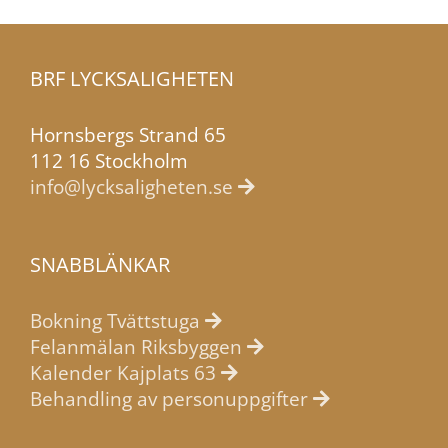
att
webbplatsen
över huvud
BRF LYCKSALIGHETEN
taget ska
fungera.
Hornsbergs Strand 65
112 16 Stockholm
info@lycksaligheten.se
Statistik
För att vi ska
kunna
SNABBLÄNKAR
förbättra
webbplatsens
funktionalitet
Bokning Tvättstuga
och
Felanmälan Riksbyggen
uppbyggnad,
Kalender Kajplats 63
baserat på
Behandling av personuppgifter
hur den