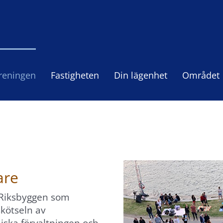
reningen
Fastigheten
Din lägenhet
Området
are
 Riksbyggen som
kötseln av