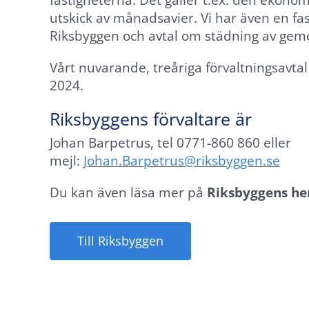
fastigheterna. Det gäller t.ex. den ekono
utskick av månadsavier. Vi har även en f
Riksbyggen och avtal om städning av ge
Vårt nuvarande, treåriga förvaltningsavtal 
2024.
Riksbyggens förvaltare är
Johan Barpetrus, tel 0771-860 860 eller
mejl:
Johan.Barpetrus@riksbyggen.se
Du kan även läsa mer på
Riksbyggens h
Nödvändiga
Dessa
Till Riksbyggen
cookies går
inte att välja
bort. De
behövs för