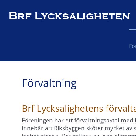
Fortsätt
till
×
innehållet
Fö
Förvaltning
Brf Lycksalighetens förvalt
Föreningen har ett förvaltningsavtal med
innebär att Riksbyggen sköter mycket av s