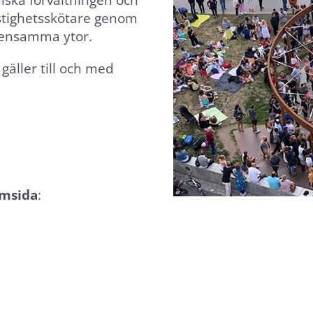
miska förvaltningen och
astighetsskötare genom
mensamma ytor.
gäller till och med
emsida
: