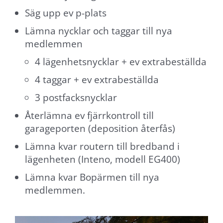
Säg upp ev p-plats
Lämna nycklar och taggar till nya
medlemmen
4 lägenhetsnycklar + ev extrabeställda
4 taggar + ev extrabeställda
3 postfacksnycklar
Återlämna ev fjärrkontroll till
garageporten (deposition återfås)
Lämna kvar routern till bredband i
Nödvändiga
lägenheten (Inteno, modell EG400)
Dessa
cookies går
Lämna kvar Bopärmen till nya
inte att välja
medlemmen.
bort. De
behövs för