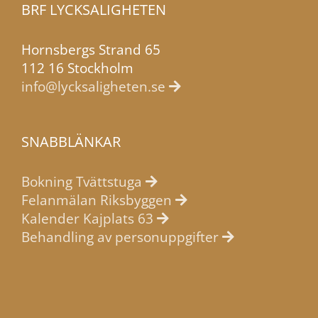
används.
BRF LYCKSALIGHETEN
Hornsbergs Strand 65
Upplevelse
112 16 Stockholm
För att vår
info@lycksaligheten.se
webbplats
ska prestera
så bra som
SNABBLÄNKAR
möjligt under
ditt besök.
Bokning Tvättstuga
Om du nekar
Felanmälan Riksbyggen
dessa
Kalender Kajplats 63
cookies
Behandling av personuppgifter
kommer viss
funktionalitet
att försvinna
från webben.