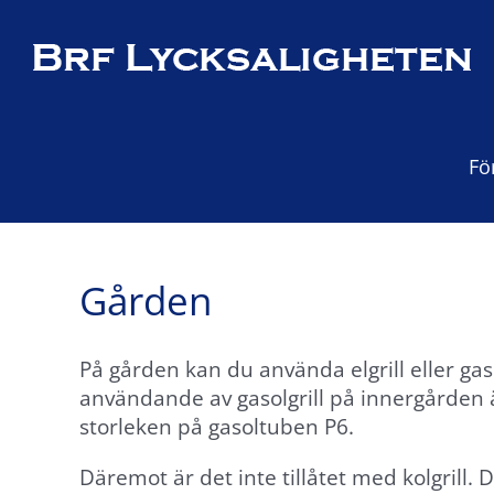
Fortsätt
till
×
innehållet
Fö
Gården
På gården kan du använda elgrill eller gaso
användande av gasolgrill på innergården ä
storleken på gasoltuben P6.
Däremot är det inte tillåtet med kolgrill.