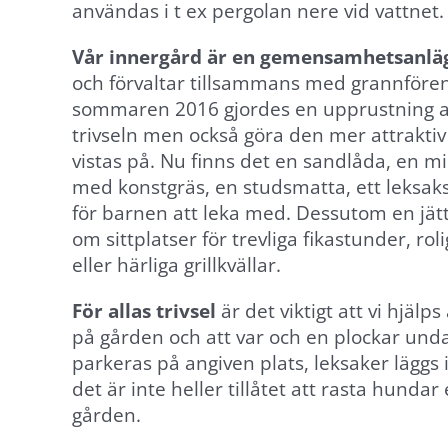
användas i t ex pergolan nere vid vattnet.
Vår innergård är en gemensamhetsanlä
och förvaltar tillsammans med grannföre
sommaren 2016 gjordes en upprustning av
trivseln men också göra den mer attrakti
vistas på. Nu finns det en sandlåda, en mi
med konstgräs, en studsmatta, ett leksa
för barnen att leka med. Dessutom en jät
om sittplatser för trevliga fikastunder, ro
eller härliga grillkvällar.
Nödvändiga
För allas trivsel
är det viktigt att vi hjälps
Dessa
på gården och att var och en plockar undan
cookies går
parkeras på angiven plats, leksaker läggs 
inte att välja
det är inte heller tillåtet att rasta hunda
bort. De
gården.
behövs för