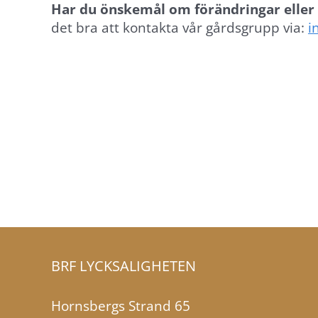
att
Har du önskemål om förändringar eller i
webbplatsen
det bra att kontakta vår gårdsgrupp via:
i
över huvud
taget ska
fungera.
Statistik
För att vi ska
kunna
förbättra
webbplatsens
funktionalitet
och
uppbyggnad,
BRF LYCKSALIGHETEN
baserat på
hur den
Hornsbergs Strand 65