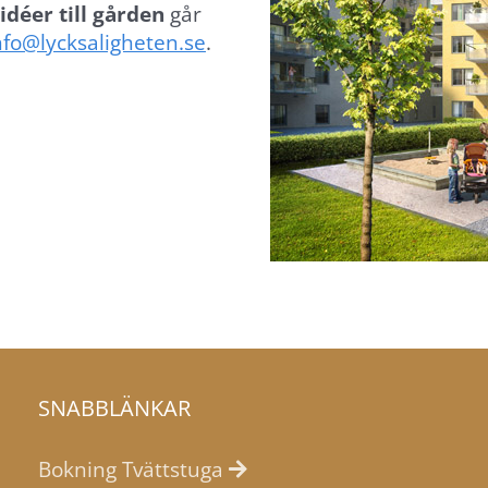
déer till gården
går
nfo@lycksaligheten.se
.
SNABBLÄNKAR
Bokning Tvättstuga