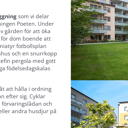
ggning
som vi delar
ningen Poeten. Under
 gården för att öka
v för dom boende att
niatyr fotbollsplan
kshus och en snurrkopp
tefin pergola med gott
liga födelsedagskalas
 åt att hålla i ordning
 efter sig. Cyklar
i förvaringslådan och
r eller andra husdjur på