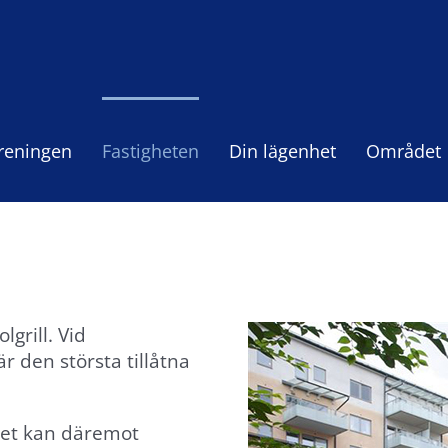
reningen
Fastigheten
Din lägenhet
Området
lgrill. Vid
r den största tillåtna
 Det kan däremot